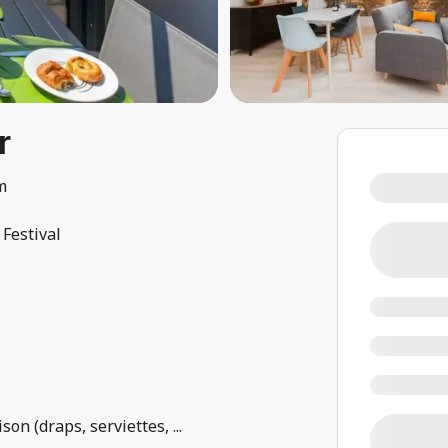
r
m
 Festival
ison (draps, serviettes,
...