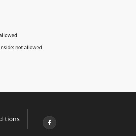
allowed
inside
:
not allowed
ditions