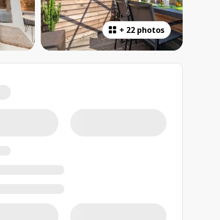
+
22 photos