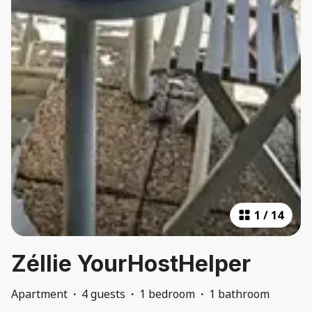
1
/
14
Zéllie YourHostHelper
Apartment
·
4 guests
·
1 bedroom
·
1 bathroom