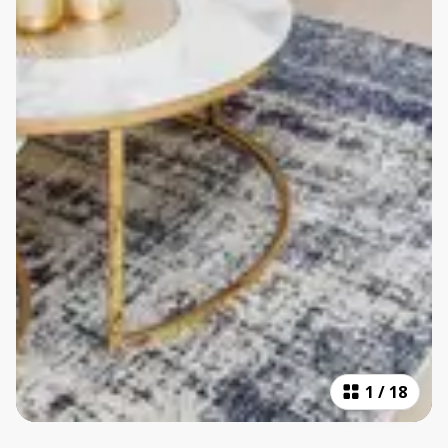
1
/
18