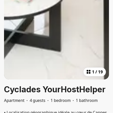
1
/
19
Cyclades YourHostHelper
Apartment
·
4 guests
·
1 bedroom
·
1 bathroom
• Localisation géographique idéale au cœur de Cannes