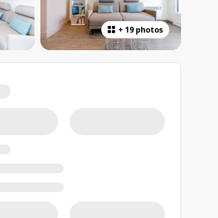
+
19 photos