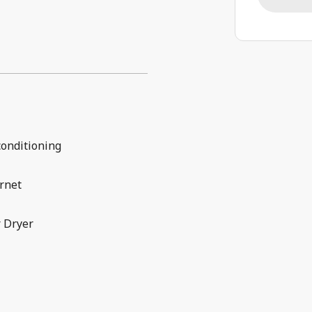
conditioning
rnet
 Dryer