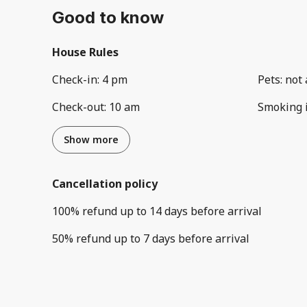
Good to know
House Rules
Check-in
:
4 pm
Pets
:
not 
Check-out
:
10 am
Smoking 
Show more
Cancellation policy
100
%
refund
up to
14 days
before
arrival
50
%
refund
up to
7 days
before
arrival