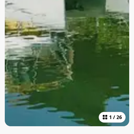
1
/
26