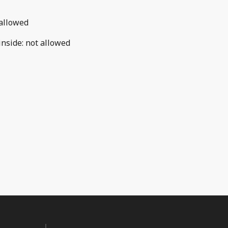
allowed
inside
:
not allowed