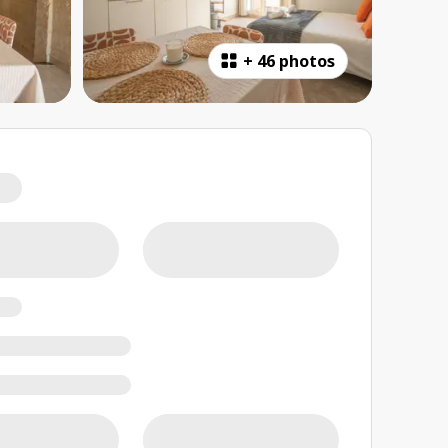
+
46 photos