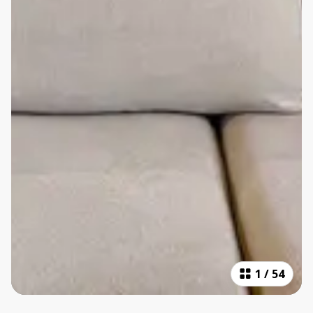
1
/
54