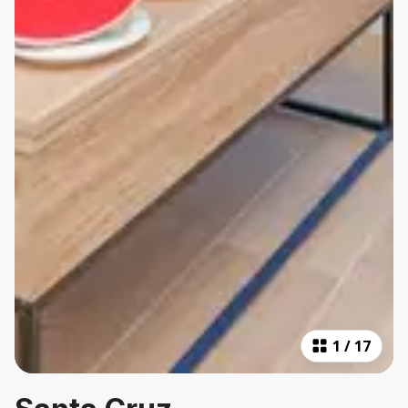
1
/
17