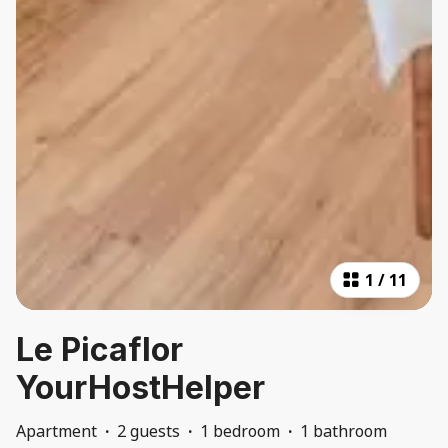
1
/
11
Le Picaflor
YourHostHelper
Apartment
·
2 guests
·
1 bedroom
·
1 bathroom