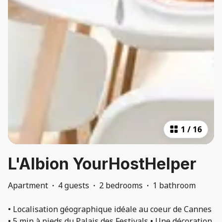
1
/
16
L'Albion YourHostHelper
Apartment
·
4 guests
·
2 bedrooms
·
1 bathroom
• Localisation géographique idéale au coeur de Cannes
• 5 min à pieds du Palais des Festivals • Une décoration