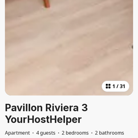
1
/
31
Pavillon Riviera 3
YourHostHelper
Apartment
·
4 guests
·
2 bedrooms
·
2 bathrooms