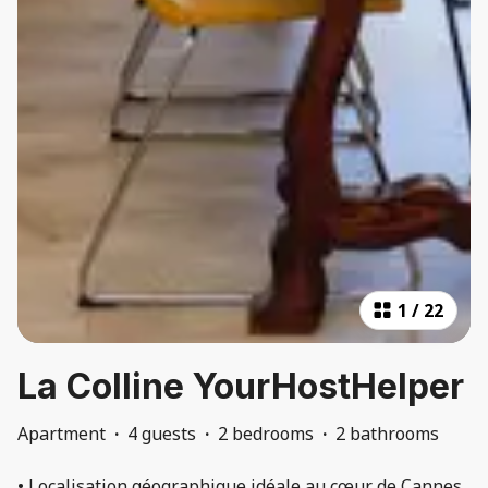
1
/
22
La Colline YourHostHelper
Apartment
·
4 guests
·
2 bedrooms
·
2 bathrooms
• Localisation géographique idéale au cœur de Cannes