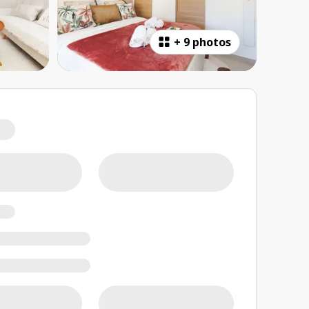
+
9 photos