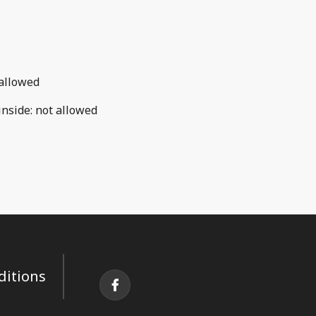
allowed
inside
:
not allowed
ditions